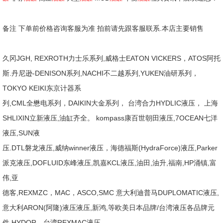
备注 下单前价格咨询客服为准 拍前请先跟客服联系.本店主要销售
久冈JGH, REXROTH力士乐系列,威格士EATON VICKERS，ATOS阿托
斯.丹尼逊-DENISON系列,NACHI不二越系列,YUKEN油研系列，
TOKYO KEIKI东京计器系
列,CML全懋电系列，DAIKIN大金系列， 台湾合力HYDLIC液压， 上海
SHLIXIN立新液压,油缸齐全。 kompass康百世朝田液压,7OCEAN七洋
液压,SUN液
压.DTL磐龙液压,威纳winner液压，海德福斯(HydraForce)液压,Parker
派克液压,DOFLUID东峰液压,凯嘉KCL液压,油田,油升,福南,HP涌镇,富
伟,亚
德客,REXMZC，MAC，ASCO,SMC 意大利迪普马DUPLOMATIC液压,
意大利ARON(阿隆)液压液压,新鸿,等欧美日本品牌/台湾液压各品牌元
件 HYDOR。台湾REXMAC液压