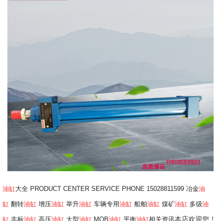
油缸
大全 PRODUCT CENTER SERVICE PHONE 15028811599 冶金
油
缸
翻转
油缸
增压
油缸
举升
油缸
车辆专用
油缸
船舶
油缸
煤矿
油缸
多级
油
本店欢迎您！
缸
非标
油缸
高压
油缸
大型
油缸
MOB
油缸
平衡
油缸
相关资讯